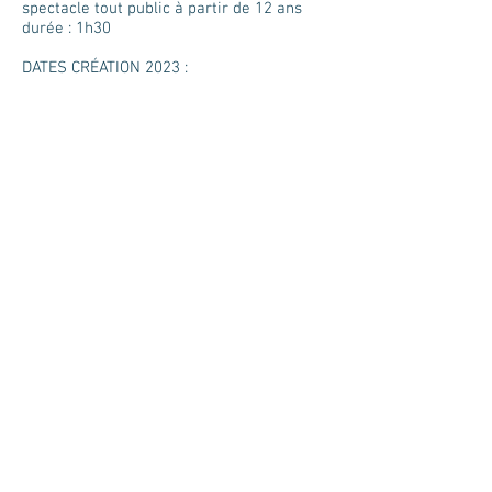
spectacle tout public à partir de 12 ans
durée : 1h30
DATES CRÉATION 2023 :
vendredi 9 juin, à 21h
samedi 10 juin, à 21h
LIEU :
Chez Fées et Gestes 18 rue du Barry
09400 TARASCON SUR ARIEGE
TARIF 10 € (tarif adhésion, spectacle
offert) Adhérents : 5 €
Sur réservation :
05 61 64 18 54
AUTRE DATE :
Jeudi 15 juin à 20h
LIEU :
Centre culturel de Saverdun 38 rue du
Lion d’Or 09700 SAVERDUN
Prix d’entrée : 8 €