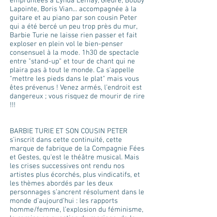
empruntées à Lynda Lemay, Giédré, Bobby
Lapointe, Boris Vian... accompagnée à la
guitare et au piano par son cousin Peter
qui a été bercé un peu trop près du mur,
Barbie Turie ne laisse rien passer et fait
exploser en plein vol le bien-penser
consensuel à la mode. 1h30 de spectacle
entre "stand-up" et tour de chant qui ne
plaira pas à tout le monde. Ca s'appelle
"mettre les pieds dans le plat" mais vous
êtes prévenus ! Venez armés, l'endroit est
dangereux ; vous risquez de mourir de rire
!!!
BARBIE TURIE ET SON COUSIN PETER
s’inscrit dans cette continuité, cette
marque de fabrique de la Compagnie Fées
et Gestes, qu'est le théâtre musical. Mais
les crises successives ont rendu nos
artistes plus écorchés, plus vindicatifs, et
les thèmes abordés par les deux
personnages s’ancrent résolument dans le
monde d’aujourd’hui : les rapports
homme/femme, l’explosion du féminisme,