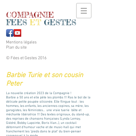
COMPAGNIE
FEES
ET
GESTES
Mentions légales
Plan du site
© Fées et Gestes 2016
Barbie Turie et son cousin
Peter
La nouvelle création 2023 de la Compagnie !
Barbie a 50 ans et elle pète les plombs !!! Ras le bol de la
délicate petite poupée siliconée. Elle flingue tout : les
hommes, les enfants, les anciennes copines, sa mère, les
garagistes, les féministes... une vraie tuerie bête et
méchante libératrice !!! Des textes originaux, du stand-up,
des reprises de chansons françaises (Lynda Lemay,
Giédré, Bobby Lapointe, Boris Vian...), un cocktail
détonnant d'humour vache et de music-hall qui met
franchement les "pieds dans le plat" du bien-penser
consensuel à la mode.