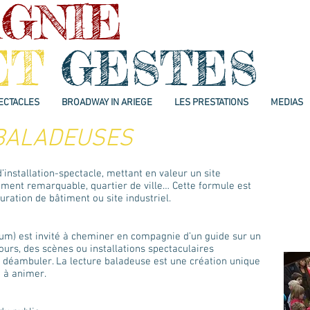
GNIE
ET
GESTES
ECTACLES
BROADWAY IN ARIEGE
LES PRESTATIONS
MEDIAS
BALADEUSES
installation-spectacle, mettant en valeur un site
âtiment remarquable, quartier de ville… Cette formule est
uration de bâtiment ou site industriel.
m) est invité à cheminer en compagnie d’un guide sur un
ours, des scènes ou installations spectaculaires
e déambuler. La lecture baladeuse est une création unique
u à animer.